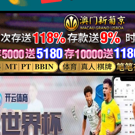
了城市轨道交通运营线路208条，运营线路总长度 6736.2公里，
国城市轨道交通智慧城轨发展纲要》（以下简称“《纲要》”）。《纲要
1”的智慧城轨发展蓝图，即在城轨云和大数据平台上，重点发展8个智
轨道交通信息技术架构及网络安全规范》是针对城轨云提出的顶层规
04永利集团股份有限公司（以下简称“304永利集团”）轮值CEO
超8个月，积累了大量的建设及运维经验。作为城轨云应用的先行者
据可依，推动我国城轨云又好又快发展。”