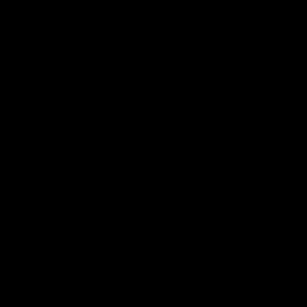
要》的指导和引领下，坚持智能化和自主化，深入研究、
基”。
返回列表