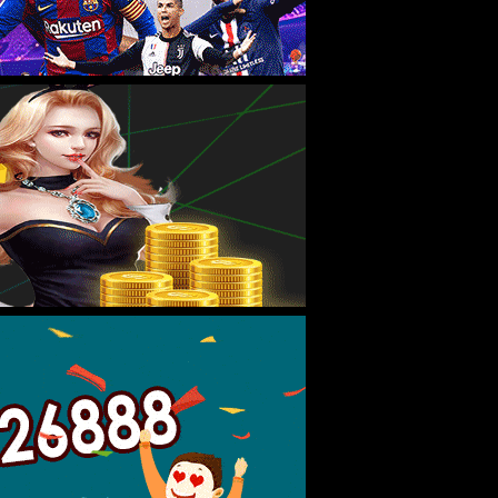
道交通协会专家和学术委员会、城市轨道交通列车通信与运
下简称“《白皮书》”）。《白皮书》是一部系统、规范描