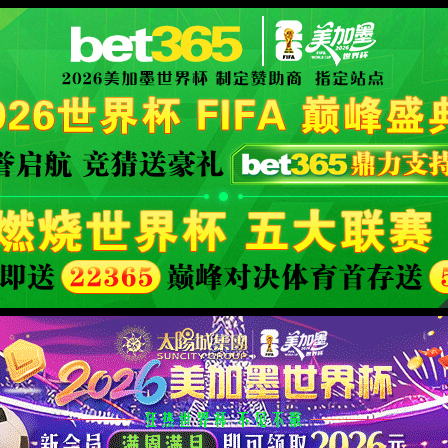
集团官网入
官网入口
产品中心
新闻中心
服务支持
招贤纳士
轨道交通云平台建设实践经验白皮书》 
发布日期：
2020-08-21
来源：304永利集团
分享：